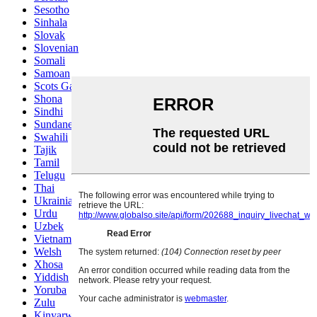
Sesotho
Sinhala
Slovak
Slovenian
Somali
Samoan
Scots Gaelic
Shona
Sindhi
Sundanese
Swahili
Tajik
Tamil
Telugu
Thai
Ukrainian
Urdu
Uzbek
Vietnamese
Welsh
Xhosa
Yiddish
Yoruba
Zulu
Kinyarwanda