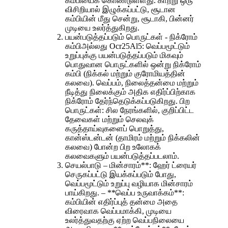
கம்பியைக் கொண்டுள்ளது. காற்று ஒரு
விசிறியால் இழுக்கப்பட்டு, சூடான
கம்பியின் மீது சென்று, சூடாகி, பின்னர்
முடியை உலர்த்துகிறது.
பயன்படுத்தப்படும் பொருட்கள் - நிக்ரோம்
கம்பி
அல்லது Ocr25Al5
: வெப்பமூட்டும்
உறுப்புக்கு பயன்படுத்தப்படும் மிகவும்
பொதுவான பொருட்களில் ஒன்று நிக்ரோம்
கம்பி (நிக்கல் மற்றும் குரோமியத்தின்
கலவை). வெப்பம், நிலைத்தன்மை மற்றும்
நீடித்து நிலைக்கும் அதிக எதிர்ப்பிற்காக
நிக்ரோம் தேர்ந்தெடுக்கப்படுகிறது. பிற
பொருட்கள்: சில நேரங்களில், குறிப்பிட்ட
தேவைகள் மற்றும் செலவுக்
கருத்தாய்வுகளைப் பொறுத்து,
கான்ஸ்டன்டன் (தாமிரம் மற்றும் நிக்கலின்
கலவை) போன்ற பிற உலோகக்
கலவைகளும் பயன்படுத்தப்படலாம்.
செயல்பாடு – மின்சாரம்**: ஹேர் ட்ரையர்
செருகப்பட்டு இயக்கப்படும் போது, ​​
வெப்பமூட்டும் உறுப்பு வழியாக மின்சாரம்
பாய்கிறது. – **வெப்ப உருவாக்கம்**:
கம்பியின் எதிர்ப்புத் தன்மை அதை
விரைவாக வெப்பமாக்கி, முடியை
உலர்த்துவதற்கு ஏற்ற வெப்பநிலையை