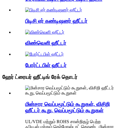
பிடிசி ஏர் கண்டிஷனர் ஹீட்டர்
விண்வெளி ஹீட்டர்
போர்ட்டபிள் ஹீட்டர்
ஹேர் ட்ரையர் ஹீட்டிங் ரேக் தொடர்
மின்சார வெப்பமூட்டும் கூறுகள், விசிறி
ஹீட்டர் கூறு, வெப்பமூட்டும் கூறுகள்
UL/VDE மற்றும் ROHS சான்றிதழ் பெற்ற
ஃபியூஸ் மற்றும் தெர்மோஸ்டாட் கொண்ட மின்சார