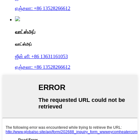
ஏஞ்சலா: +86 13528266612
வாட்ஸ்அப்
வாட்ஸ்அப்
ஜீன் ஸீ: +86 13631161053
ஏஞ்சலா: +86 13528266612