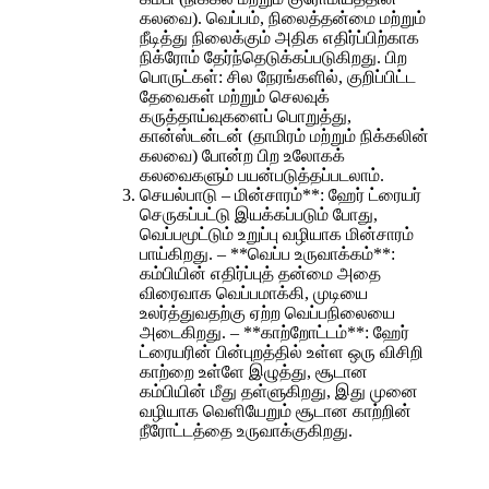
கலவை). வெப்பம், நிலைத்தன்மை மற்றும்
நீடித்து நிலைக்கும் அதிக எதிர்ப்பிற்காக
நிக்ரோம் தேர்ந்தெடுக்கப்படுகிறது. பிற
பொருட்கள்: சில நேரங்களில், குறிப்பிட்ட
தேவைகள் மற்றும் செலவுக்
கருத்தாய்வுகளைப் பொறுத்து,
கான்ஸ்டன்டன் (தாமிரம் மற்றும் நிக்கலின்
கலவை) போன்ற பிற உலோகக்
கலவைகளும் பயன்படுத்தப்படலாம்.
செயல்பாடு – மின்சாரம்**: ஹேர் ட்ரையர்
செருகப்பட்டு இயக்கப்படும் போது, ​​
வெப்பமூட்டும் உறுப்பு வழியாக மின்சாரம்
பாய்கிறது. – **வெப்ப உருவாக்கம்**:
கம்பியின் எதிர்ப்புத் தன்மை அதை
விரைவாக வெப்பமாக்கி, முடியை
உலர்த்துவதற்கு ஏற்ற வெப்பநிலையை
அடைகிறது. – **காற்றோட்டம்**: ஹேர்
ட்ரையரின் பின்புறத்தில் உள்ள ஒரு விசிறி
காற்றை உள்ளே இழுத்து, சூடான
கம்பியின் மீது தள்ளுகிறது, இது முனை
வழியாக வெளியேறும் சூடான காற்றின்
நீரோட்டத்தை உருவாக்குகிறது.