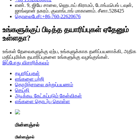
எண். 9, ஜியே சாலை, ஹெடாய் கிராமம், டோங்ஃபெங் டவுன்,
ஜாங்ஷான் நகரம். குவாங்டாங் மாகாணம். சீனா.528425
தொலைபேசி:+86-760-22620676
உங்களுக்குப் பிடித்த தயாரிப்புகள் ஏதேனும்
உள்ளதா?
உங்கள் தேவைகளுக்கு ஏற்ப, உங்களுக்காக தனிப்பயனாக்கி, அதிக
மதிப்புமிக்க தயாரிப்புகளை உங்களுக்கு வழங்குங்கள்.
இப்போது விசாரிக்கவும்
தயாரிப்புகள்
எங்களை பற்றி
தொழிற்சாலை சுற்றுப்பயணம்
செய்தி
அடிக்கடி கேட்கப்படும் கேள்விகள்
எங்களை தொடர்பு கொள்ள
மின்னஞ்சல்
மின்னஞ்சல்