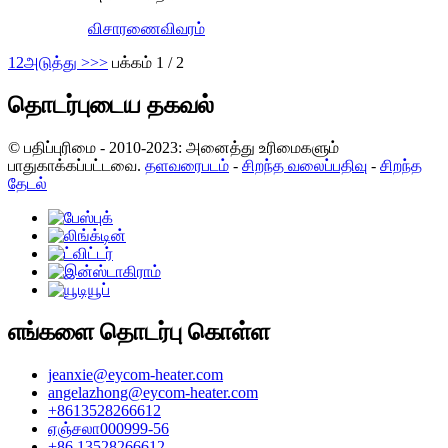
விசாரணை
விவரம்
1
2
அடுத்து >
>>
பக்கம் 1 / 2
தொடர்புடைய தகவல்
© பதிப்புரிமை - 2010-2023: அனைத்து உரிமைகளும்
பாதுகாக்கப்பட்டவை.
தளவரைபடம்
-
சிறந்த வலைப்பதிவு
-
சிறந்த
தேடல்
எங்களை தொடர்பு கொள்ள
jeanxie@eycom-heater.com
angelazhong@eycom-heater.com
+8613528266612
ஏஞ்சலா000999-56
+86 13528266612