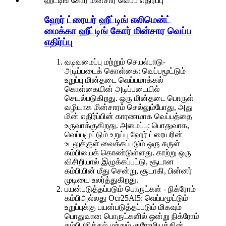
ஹேர் ட்ரையர் ஹீட்டிங் எலிமென்ட்
மைக்கா ஹீட்டிங் கோர் மின்சார வெப்ப
எதிர்ப்பு
வடிவமைப்பு மற்றும் செயல்பாடு-
அடிப்படைக் கொள்கை: வெப்பமூட்டும்
உறுப்பு மின்தடை வெப்பமாக்கல்
கொள்கையின் அடிப்படையில்
செயல்படுகிறது. ஒரு மின்தடை பொருள்
வழியாக மின்சாரம் செல்லும்போது, ​​அது
மின் எதிர்ப்பின் காரணமாக வெப்பத்தை
உருவாக்குகிறது. அமைப்பு: பொதுவாக,
வெப்பமூட்டும் உறுப்பு ஹேர் ட்ரையரின்
உடலுக்குள் வைக்கப்படும் ஒரு சுருள்
கம்பியைக் கொண்டுள்ளது. காற்று ஒரு
விசிறியால் இழுக்கப்பட்டு, சூடான
கம்பியின் மீது சென்று, சூடாகி, பின்னர்
முடியை உலர்த்துகிறது.
பயன்படுத்தப்படும் பொருட்கள் - நிக்ரோம்
கம்பி
அல்லது Ocr25Al5
: வெப்பமூட்டும்
உறுப்புக்கு பயன்படுத்தப்படும் மிகவும்
பொதுவான பொருட்களில் ஒன்று நிக்ரோம்
கம்பி (நிக்கல் மற்றும் குரோமியத்தின்