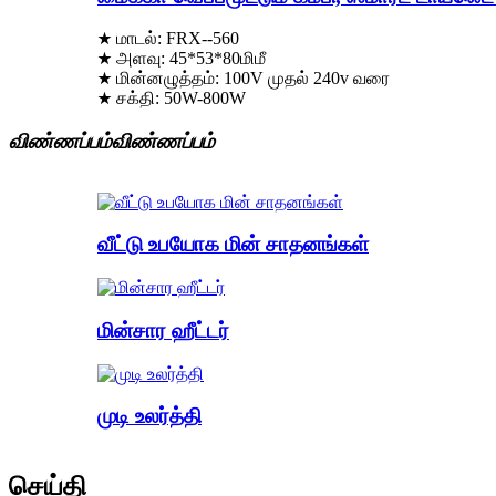
★ மாடல்: FRX--560
★ அளவு: 45*53*80மிமீ
★ மின்னழுத்தம்: 100V முதல் 240v வரை
★ சக்தி: 50W-800W
விண்ணப்பம்
விண்ணப்பம்
வீட்டு உபயோக மின் சாதனங்கள்
மின்சார ஹீட்டர்
முடி உலர்த்தி
செய்தி