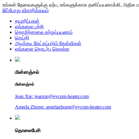
உங்கள் தேவைகளுக்கு ஏற்ப, உங்களுக்காக தனிப்பயனாக்கி, அதிக மதி
இப்போது விசாரிக்கவும்
தயாரிப்புகள்
எங்களை பற்றி
தொழிற்சாலை சுற்றுப்பயணம்
செய்தி
அடிக்கடி கேட்கப்படும் கேள்விகள்
எங்களை தொடர்பு கொள்ள
மின்னஞ்சல்
மின்னஞ்சல்
Jean Xie: jeanxie@eycom-heater.com
Angela Zhong: angelazhong@eycom-heater.com
தொலைபேசி