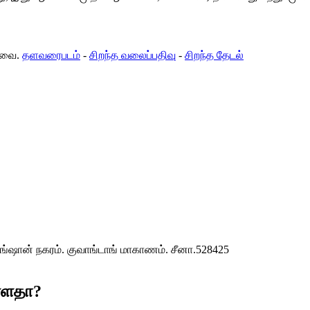
டவை.
தளவரைபடம்
-
சிறந்த வலைப்பதிவு
-
சிறந்த தேடல்
ங்ஷான் நகரம். குவாங்டாங் மாகாணம். சீனா.528425
ள்ளதா?