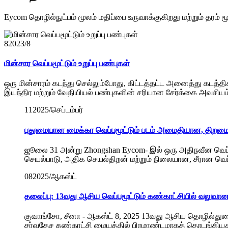
Eycom தொழில்நுட்பம் மூலம் மதிப்பை உருவாக்குகிறது மற்றும் தரம்
8
2023/8
மின்சார வெப்பமூட்டும் உறுப்பு பண்புகள்
ஒரு மின்சாரம் கடந்து செல்லும்போது, ​​கிட்டத்தட்ட அனைத்து கடத்
இயந்திர மற்றும் வேதியியல் பண்புகளின் சரியான சேர்க்கை அவசியம
11
2025/செப்டம்பர்
புதுமையான மைக்கா வெப்பமூட்டும் படம் அமைதியான, திறமையான
ஜூலை 31 அன்று Zhongshan Eycom- இல் ஒரு அதிநவீன வெப்பம
செயல்பாடு, அதிக செயல்திறன் மற்றும் நிலையான, சீரான வெப்ப
08
2025/ஆகஸ்ட்
தலைப்பு: 13வது ஆசிய வெப்பமூட்டும் கண்காட்சியில் வலுவா
குவாங்சோ, சீனா - ஆகஸ்ட் 8, 2025 13வது ஆசிய தொழில்துறை 
சர்வதேச கண்காட்சி மையத்தில் பிரமாண்டமாகத் தொடங்கியது