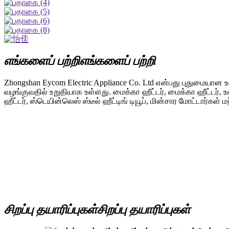
எங்களைப் பற்றி
எங்களைப் பற்றி
Zhongshan Eycom Electric Appliance Co. Ltd என்பது புதுமையான உ
வழங்குவதில் உறுதியாக உள்ளது. மைக்கா ஹீட்டர், மைக்கா ஹீட்டர், உலர்
ஹீட்டர், ஸ்டெயின்லெஸ் ஸ்டீல் ஹீட்டிங் டியூப், மின்சார மோட்டார
சிறப்பு தயாரிப்புகள்
சிறப்பு தயாரிப்புகள்