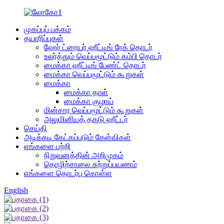
முகப்புப் பக்கம்
தயாரிப்புகள்
ஹேர் ட்ரையர் ஹீட்டிங் ரேக் தொடர்
உலர்த்தும் வெப்பமூட்டும் கம்பி தொடர்
மைக்கா ஹீட்டிங் பேண்ட் தொடர்
மைக்கா வெப்பமூட்டும் கூறுகள்
மைக்கா
மைக்கா தாள்
மைக்கா குழாய்
மின்சார வெப்பமூட்டும் கூறுகள்
அலுமினியத் தகடு ஹீட்டர்
செய்தி
அடிக்கடி கேட்கப்படும் கேள்விகள்
எங்களை பற்றி
நிறுவனத்தின் அறிமுகம்
தொழிற்சாலை சுற்றுப்பயணம்
எங்களை தொடர்பு கொள்ள
English