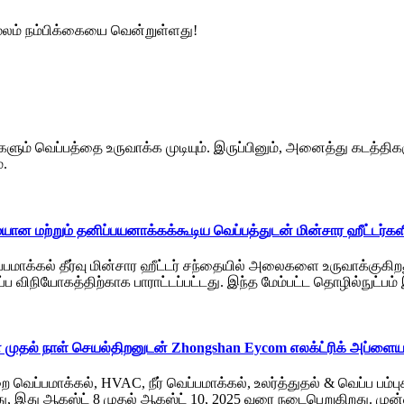
 மூலம் நம்பிக்கையை வென்றுள்ளது!
திகளும் வெப்பத்தை உருவாக்க முடியும். இருப்பினும், அனைத்து கடத்த
்.
 மற்றும் தனிப்பயனாக்கக்கூடிய வெப்பத்துடன் மின்சார ஹீட்டர்களில்
ாக்கல் தீர்வு மின்சார ஹீட்டர் சந்தையில் அலைகளை உருவாக்குகிற
 விநியோகத்திற்காக பாராட்டப்பட்டது. இந்த மேம்பட்ட தொழில்நுட்பம
ன முதல் நாள் செயல்திறனுடன் Zhongshan Eycom எலக்ட்ரிக் அப்ளைய
வெப்பமாக்கல், HVAC, நீர் வெப்பமாக்கல், உலர்த்துதல் & வெப்ப பம்
, இது ஆகஸ்ட் 8 முதல் ஆகஸ்ட் 10, 2025 வரை நடைபெறுகிறது. முன்