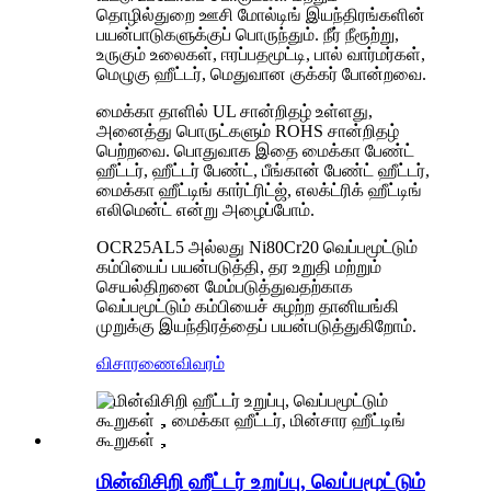
தொழில்துறை ஊசி மோல்டிங் இயந்திரங்களின்
பயன்பாடுகளுக்குப் பொருந்தும். நீர் நீரூற்று,
உருகும் உலைகள், ஈரப்பதமூட்டி, பால் வார்மர்கள்,
மெழுகு ஹீட்டர், மெதுவான குக்கர் போன்றவை.
மைக்கா தாளில் UL சான்றிதழ் உள்ளது,
அனைத்து பொருட்களும் ROHS சான்றிதழ்
பெற்றவை. பொதுவாக இதை மைக்கா பேண்ட்
ஹீட்டர், ஹீட்டர் பேண்ட், பீங்கான் பேண்ட் ஹீட்டர்,
மைக்கா ஹீட்டிங் கார்ட்ரிட்ஜ், எலக்ட்ரிக் ஹீட்டிங்
எலிமென்ட் என்று அழைப்போம்.
OCR25AL5 அல்லது Ni80Cr20 வெப்பமூட்டும்
கம்பியைப் பயன்படுத்தி, தர உறுதி மற்றும்
செயல்திறனை மேம்படுத்துவதற்காக
வெப்பமூட்டும் கம்பியைச் சுழற்ற தானியங்கி
முறுக்கு இயந்திரத்தைப் பயன்படுத்துகிறோம்.
விசாரணை
விவரம்
மின்விசிறி ஹீட்டர் உறுப்பு, வெப்பமூட்டும்