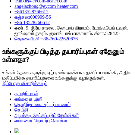
jeanxie@eycom-heater.com
angelazhong@eycom-heater.com
+8613528266612
ஏஞ்சலா000999-56
+86 13528266612
எண். 9, ஜியே சாலை, ஹெடாய் கிராமம், டோங்ஃபெங் டவுன்,
ஜாங்ஷான் நகரம். குவாங்டாங் மாகாணம். சீனா.528425
தொலைபேசி:+86-760-22620676
உங்களுக்குப் பிடித்த தயாரிப்புகள் ஏதேனும்
உள்ளதா?
உங்கள் தேவைகளுக்கு ஏற்ப, உங்களுக்காக தனிப்பயனாக்கி, அதிக
மதிப்புமிக்க தயாரிப்புகளை உங்களுக்கு வழங்குங்கள்.
இப்போது விசாரிக்கவும்
தயாரிப்புகள்
எங்களை பற்றி
தொழிற்சாலை சுற்றுப்பயணம்
செய்தி
அடிக்கடி கேட்கப்படும் கேள்விகள்
எங்களை தொடர்பு கொள்ள