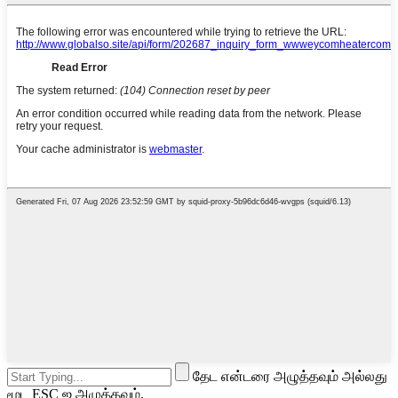
தேட என்டரை அழுத்தவும் அல்லது
மூட ESC ஐ அழுத்தவும்.