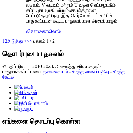
வடிவம், V வடிவம் மற்றும் U வடிவ வெப்பமூட்டும்
கம்பி, தர உறுதி மற்றும்
செயல்திறனை
மேம்படுத்துகிறது. இது தெர்மோஸ்டாட் சுவிட்ச்
பாதுகாப்புடன் கூடிய பாதுகாப்பான அமைப்பாகும்.
விசாரணை
விவரம்
1
2
அடுத்து >
>>
பக்கம் 1 / 2
தொடர்புடைய தகவல்
© பதிப்புரிமை - 2010-2023: அனைத்து உரிமைகளும்
பாதுகாக்கப்பட்டவை.
தளவரைபடம்
-
சிறந்த வலைப்பதிவு
-
சிறந்த
தேடல்
எங்களை தொடர்பு கொள்ள