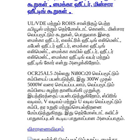
கூறுகள்，மைக்கா ஹீட்டர், மின்சார
ஹீட்டிங் கூறுகள்，
UL/VDE மற்றும் ROHS சான்றிதழ் பெற்ற
ஃபியூஸ் மற்றும் தெர்மோஸ்டாட் கொண்ட மின்சார
வெப்பமூட்டும் கூறுகள், பொதுவாக இதை
மைக்கா ஹீட்டர், எலக்ட்ரிக் ஹீட்டிங் எலிமென்ட்,
ஃபேன் ஹீட்டர் ஹீட்டர், மைக்கா ஹீட்டிங்
எலிமென்ட், மைக்கா காயில் ஹீட்டர், ஹீட்டர்
எலிமென்ட், மைக்கா ஹீட்டிங் வயர் மற்றும்
ஹீட்டிங் கோர் என்று அழைக்கிறோம்.
OCR25AL5 அல்லது Ni80Cr20 வெப்பமூட்டும்
கம்பியைப் பயன்படுத்தி, இது 300W முதல்
5000W வரை செய்யப்படலாம், வெப்பமூட்டும்
கம்பியை சுழற்ற தானியங்கி முறுக்கு
இயந்திரத்தைப் பயன்படுத்துகிறோம், ஸ்பிரிங்
வடிவம், V வடிவம் மற்றும் U வடிவ வெப்பமூட்டும்
கம்பி, தர உறுதி மற்றும்
செயல்திறனை
மேம்படுத்துகிறது. இது தெர்மோஸ்டாட் சுவிட்ச்
பாதுகாப்புடன் கூடிய பாதுகாப்பான அமைப்பாகும்.
விசாரணை
விவரம்