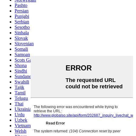
Pashto
Persian
Punjabi
Serbian
Sesotho
Sinhala
Slovak
Slovenian
Somali
Samoan
Scots Gaelic
Shona
Sindhi
Sundanese
Swahili
Tajik
Tamil
Telugu
Thai
Ukrainian
Urdu
Uzbek
Vietnamese
Welsh