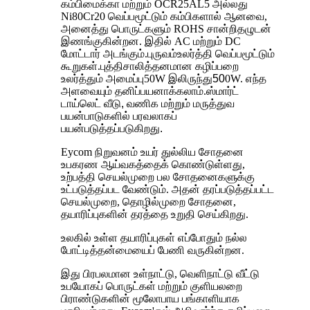
கம்பி
மைக்கா மற்றும் OCR25AL5 அல்லது
Ni80Cr20 வெப்பமூட்டும் கம்பிகளால் ஆனவை,
அனைத்து பொருட்களும் ROHS சான்றிதழுடன்
இணங்குகின்றன. இதில் AC மற்றும் DC
மோட்டார் அடங்கும்.
புருவம்
உலர்த்தி வெப்பமூட்டும்
கூறுகள்.
புத்திசாலித்தனமான கழிப்பறை
உலர்த்தும் அமைப்பு
50W இலிருந்து
50
0W. எந்த
அளவையும் தனிப்பயனாக்கலாம்.
ஸ்மார்ட்
டாய்லெட் வீடு, வணிக மற்றும் மருத்துவ
பயன்பாடுகளில் பரவலாகப்
பயன்படுத்தப்படுகிறது.
Eycom நிறுவனம் உயர் துல்லிய சோதனை
உபகரண ஆய்வகத்தைக் கொண்டுள்ளது,
உற்பத்தி செயல்முறை பல சோதனைகளுக்கு
உட்படுத்தப்பட வேண்டும். அதன் தரப்படுத்தப்பட்ட
செயல்முறை, தொழில்முறை சோதனை,
தயாரிப்புகளின் தரத்தை உறுதி செய்கிறது.
உலகில் உள்ள தயாரிப்புகள் எப்போதும் நல்ல
போட்டித்தன்மையைப் பேணி வருகின்றன.
இது பிரபலமான உள்நாட்டு, வெளிநாட்டு வீட்டு
உபயோகப் பொருட்கள் மற்றும் குளியலறை
பிராண்டுகளின் மூலோபாய பங்காளியாக