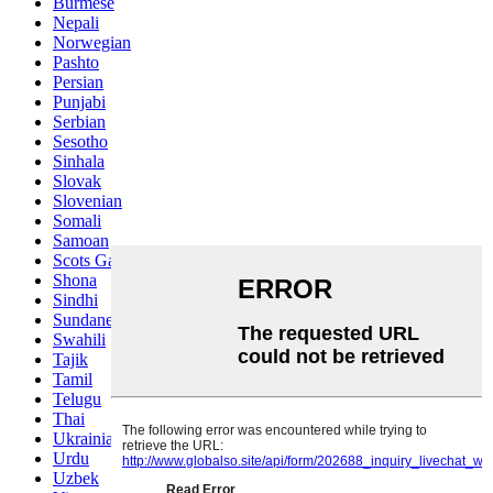
Burmese
Nepali
Norwegian
Pashto
Persian
Punjabi
Serbian
Sesotho
Sinhala
Slovak
Slovenian
Somali
Samoan
Scots Gaelic
Shona
Sindhi
Sundanese
Swahili
Tajik
Tamil
Telugu
Thai
Ukrainian
Urdu
Uzbek