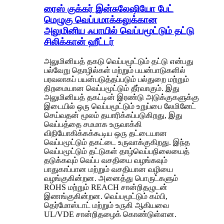
ரைஸ் குக்கர் இன்சுலேஷியோ பேட்
மெழுகு வெப்பமாக்கலுக்கான
அலுமினிய ஃபாயில் வெப்பமூட்டும் தட்டு
சிலிக்கான் ஹீட்டர்
அலுமினியத் தகடு வெப்பமூட்டும் தட்டு என்பது
பல்வேறு தொழில்கள் மற்றும் பயன்பாடுகளில்
பரவலாகப் பயன்படுத்தப்படும் பல்துறை மற்றும்
திறமையான வெப்பமூட்டும் தீர்வாகும். இது
அலுமினியத் தகட்டின் இரண்டு அடுக்குகளுக்கு
இடையில் ஒரு வெப்பமூட்டும் உறுப்பை லேமினேட்
செய்வதன் மூலம் தயாரிக்கப்படுகிறது, இது
வெப்பத்தை சமமாக உருவாக்கி
விநியோகிக்கக்கூடிய ஒரு தட்டையான
வெப்பமூட்டும் தகட்டை உருவாக்குகிறது. இந்த
வெப்பமூட்டும் தட்டுகள் தாழ்வெப்பநிலையைத்
தடுக்கவும் வெப்ப வசதியை வழங்கவும்
பாதுகாப்பான மற்றும் வசதியான வழியை
வழங்குகின்றன. அனைத்து பொருட்களும்
ROHS மற்றும் REACH சான்றிதழுடன்
இணங்குகின்றன. வெப்பமூட்டும் கம்பி,
தெர்மோஸ்டாட் மற்றும் உருகி ஆகியவை
UL/VDE சான்றிதழைக் கொண்டுள்ளன.