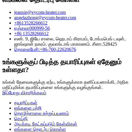
jeanxie@eycom-heater.com
angelazhong@eycom-heater.com
+8613528266612
ஏஞ்சலா000999-56
+86 13528266612
எண். 9, ஜியே சாலை, ஹெடாய் கிராமம், டோங்ஃபெங் டவுன்,
ஜாங்ஷான் நகரம். குவாங்டாங் மாகாணம். சீனா.528425
தொலைபேசி:+86-760-22620676
உங்களுக்குப் பிடித்த தயாரிப்புகள் ஏதேனும்
உள்ளதா?
உங்கள் தேவைகளுக்கு ஏற்ப, உங்களுக்காக தனிப்பயனாக்கி, அதிக
மதிப்புமிக்க தயாரிப்புகளை உங்களுக்கு வழங்குங்கள்.
இப்போது விசாரிக்கவும்
தயாரிப்புகள்
எங்களை பற்றி
தொழிற்சாலை சுற்றுப்பயணம்
செய்தி
அடிக்கடி கேட்கப்படும் கேள்விகள்
எங்களை தொடர்பு கொள்ள