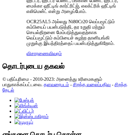
ஹீட்டர், ஹீட்டர் பேண்ட், பீங்கான் பேண்ட் ஹீட்டர்,
மைக்கா ஹீட்டிங் கார்ட்ரிட்ஜ், எலக்ட்ரிக் ஹீட்டிங்
எலிமென்ட் என்று அழைப்போம்.
OCR25AL5 அல்லது Ni80Cr20 வெப்பமூட்டும்
கம்பியைப் பயன்படுத்தி, தர உறுதி மற்றும்
செயல்திறனை மேம்படுத்துவதற்காக
வெப்பமூட்டும் கம்பியைச் சுழற்ற தானியங்கி
முறுக்கு இயந்திரத்தைப் பயன்படுத்துகிறோம்.
விசாரணை
விவரம்
தொடர்புடைய தகவல்
© பதிப்புரிமை - 2010-2023: அனைத்து உரிமைகளும்
பாதுகாக்கப்பட்டவை.
தளவரைபடம்
-
சிறந்த வலைப்பதிவு
-
சிறந்த
தேடல்
எங்களை தொடர்பு கொள்ள