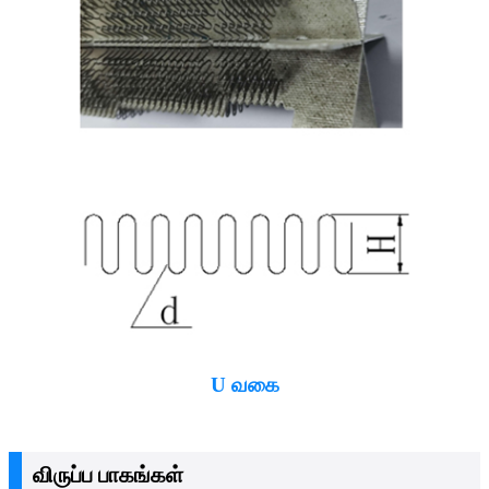
U வகை
விருப்ப பாகங்கள்