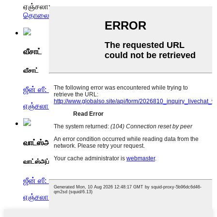
ஏஞ்சலா:
தொலைபேசி: 86-760-22620676
எம்.பி.: 86-13528266612
வீசாட்
வீசாட்
ஜீன் ஸீ: +86 13631161053
ஏஞ்சலா: +86 13528266612
வாட்ஸ்அப்
வாட்ஸ்அப்
ஜீன் ஸீ: +86 13631161053
ஏஞ்சலா: +86 13528266612