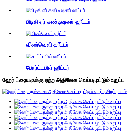
பிடிசி ஏர் கண்டிஷனர் ஹீட்டர்
விண்வெளி ஹீட்டர்
போர்ட்டபிள் ஹீட்டர்
ஹேர் ட்ரையருக்கு ஏற்ற அதிவேக வெப்பமூட்டும் உறுப்பு