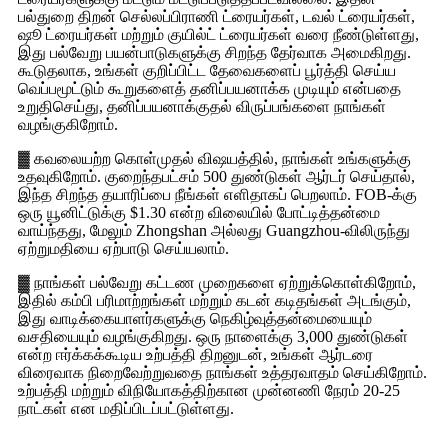
பல்துறை திறன் செல்லப்பிராணி ட்ரையர்கள், டவல் ட்ரையர்கள்,
ஷூ ட்ரையர்கள் மற்றும் குயில்ட் ட்ரையர்கள் வரை நீண்டுள்ளது,
இது பல்வேறு பயன்பாடுகளுக்கு சிறந்த தேர்வாக அமைகிறது.
கூடுதலாக, உங்கள் குறிப்பிட்ட தேவைகளைப் பூர்த்தி செய்ய
வெப்பமூட்டும் கூறுகளைத் தனிப்பயனாக்க முடியும் என்பதை
உறுதிசெய்து, தனிப்பயனாக்குதல் விருப்பங்களை நாங்கள்
வழங்குகிறோம்.
▓ கவலையற்ற கொள்முதல் விஷயத்தில், நாங்கள் உங்களுக்கு
உதவுகிறோம். குறைந்தபட்சம் 500 துண்டுகள் ஆர்டர் செய்தால்,
இந்த சிறந்த தயாரிப்பை நீங்கள் எளிதாகப் பெறலாம். FOB-க்கு
ஒரு யூனிட்டுக்கு $1.30 என்ற விலையில் போட்டித்தன்மை
வாய்ந்தது, மேலும் Zhongshan அல்லது Guangzhou-விலிருந்து
ஏற்றுமதியை ஏற்பாடு செய்யலாம்.
▓ நாங்கள் பல்வேறு கட்டண முறைகளை ஏற்றுக்கொள்கிறோம்,
இதில் கம்பி பரிமாற்றங்கள் மற்றும் கடன் கடிதங்கள் அடங்கும்,
இது வாடிக்கையாளர்களுக்கு நெகிழ்வுத்தன்மையையும்
வசதியையும் வழங்குகிறது. ஒரு நாளைக்கு 3,000 துண்டுகள்
என்ற ஈர்க்கக்கூடிய உற்பத்தி திறனுடன், உங்கள் ஆர்டரை
விரைவாக நிறைவேற்றுவதை நாங்கள் உத்தரவாதம் செய்கிறோம்.
உற்பத்தி மற்றும் விநியோகத்திற்கான முன்னணி நேரம் 20-25
நாட்கள் என மதிப்பிடப்பட்டுள்ளது.