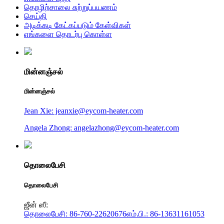
தொழிற்சாலை சுற்றுப்பயணம்
செய்தி
அடிக்கடி கேட்கப்படும் கேள்விகள்
எங்களை தொடர்பு கொள்ள
மின்னஞ்சல்
மின்னஞ்சல்
Jean Xie: jeanxie@eycom-heater.com
Angela Zhong: angelazhong@eycom-heater.com
தொலைபேசி
தொலைபேசி
ஜீன் ஸீ:
தொலைபேசி: 86-760-22620676
எம்.பி.: 86-13631161053