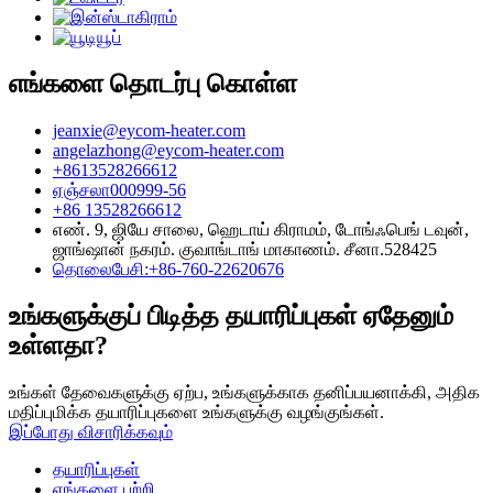
எங்களை தொடர்பு கொள்ள
jeanxie@eycom-heater.com
angelazhong@eycom-heater.com
+8613528266612
ஏஞ்சலா000999-56
+86 13528266612
எண். 9, ஜியே சாலை, ஹெடாய் கிராமம், டோங்ஃபெங் டவுன்,
ஜாங்ஷான் நகரம். குவாங்டாங் மாகாணம். சீனா.528425
தொலைபேசி:+86-760-22620676
உங்களுக்குப் பிடித்த தயாரிப்புகள் ஏதேனும்
உள்ளதா?
உங்கள் தேவைகளுக்கு ஏற்ப, உங்களுக்காக தனிப்பயனாக்கி, அதிக
மதிப்புமிக்க தயாரிப்புகளை உங்களுக்கு வழங்குங்கள்.
இப்போது விசாரிக்கவும்
தயாரிப்புகள்
எங்களை பற்றி