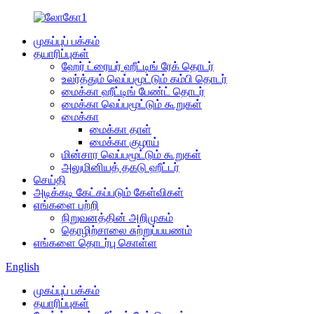
முகப்புப் பக்கம்
தயாரிப்புகள்
ஹேர் ட்ரையர் ஹீட்டிங் ரேக் தொடர்
உலர்த்தும் வெப்பமூட்டும் கம்பி தொடர்
மைக்கா ஹீட்டிங் பேண்ட் தொடர்
மைக்கா வெப்பமூட்டும் கூறுகள்
மைக்கா
மைக்கா தாள்
மைக்கா குழாய்
மின்சார வெப்பமூட்டும் கூறுகள்
அலுமினியத் தகடு ஹீட்டர்
செய்தி
அடிக்கடி கேட்கப்படும் கேள்விகள்
எங்களை பற்றி
நிறுவனத்தின் அறிமுகம்
தொழிற்சாலை சுற்றுப்பயணம்
எங்களை தொடர்பு கொள்ள
English
முகப்புப் பக்கம்
தயாரிப்புகள்