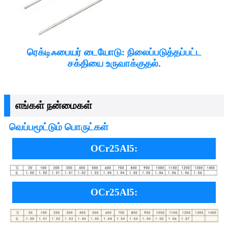
ரெக்டிஃபையர் டையோடு: நிலைப்படுத்தப்பட்ட
சக்தியை உருவாக்குதல்.
எங்கள் நன்மைகள்
வெப்பமூட்டும் பொருட்கள்
OCr25Al5:
OCr25Al5: