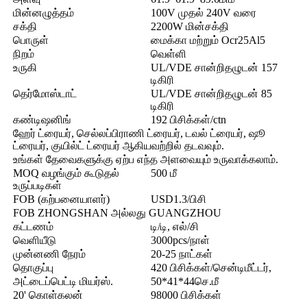
மின்னழுத்தம்
100V முதல் 240V வரை
சக்தி
2200W மின்சக்தி
பொருள்
மைக்கா மற்றும் Ocr25Al5
நிறம்
வெள்ளி
உருகி
UL/VDE சான்றிதழுடன் 157
டிகிரி
தெர்மோஸ்டாட்
UL/VDE சான்றிதழுடன் 85
டிகிரி
கண்டிஷனிங்
192 பிசிக்கள்/ctn
ஹேர் ட்ரையர், செல்லப்பிராணி ட்ரையர், டவல் ட்ரையர், ஷூ
ட்ரையர், குயில்ட் ட்ரையர் ஆகியவற்றில் தடவவும்.
உங்கள் தேவைகளுக்கு ஏற்ப எந்த அளவையும் உருவாக்கலாம்.
MOQ வழங்கும் கூடுதல்
500 மீ
உருப்படிகள்
FOB (கற்பனையாளர்)
USD1.3/பிசி
FOB ZHONGSHAN அல்லது GUANGZHOU
கட்டணம்
டி/டி, எல்/சி
வெளியீடு
3000pcs/நாள்
முன்னணி நேரம்
20-25 நாட்கள்
தொகுப்பு
420 பிசிக்கள்/சென்டிமீட்டர்,
அட்டைப்பெட்டி மியர்ஸ்.
50*41*44செ.மீ
20' கொள்கலன்
98000 பிசிக்கள்