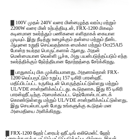
▓ 100V முதல் 240V வரை மின்னழுத்த வரம்பு மற்றும்
2200W வரை மின் உற்பத்தியுடன், FRX-1200 மிகவும்
கடினமான உலர்த்தும் பணிகளை எளிதாகக் கையாள
முடியும். இது நீடித்து உழைக்கும் தன்மை மற்றும் நீண்ட
ஆயுளை உறுதி செய்வதற்காக மைக்கா மற்றும் Ocr25Al5
போன்ற உயர்தர பொருட்களால் ஆனது. அதன்
மென்மையான வெள்ளி பூச்சு, அது பயன்படுத்தப்படும் எந்த
உலர்த்திக்கும் நேர்த்தியான தோற்றத்தை சேர்க்கிறது.
▓ பாதுகாப்பு மிக முக்கியமானது, அதனால்தான் FRX-
1200 வெப்பமூட்டும் உறுப்பு 157 டிகிரி பாரன்ஹீட்
மதிப்பிடப்பட்ட உருகியுடன் பொருத்தப்பட்டுள்ளது மற்றும்
UL/VDE சான்றளிக்கப்பட்டது. கூடுதலாக, இது 85 டிகிரி
பாரன்ஹீட்டிற்கு அமைக்கப்பட்ட தெர்மோஸ்டாட்டைக்
கொண்டுள்ளது மற்றும் UL/VDE சான்றளிக்கப்பட்டுள்ளது,
இது செயல்பாட்டின் போது உங்களுக்கு கூடுதல் மன
அமைதியை அளிக்கிறது.
▓ FRX-1200 ஹேர் ட்ரையர் ஹீட்டிங் எலிமென்ட் ஹேர்
ட்ரையர்களுக்கு மட்டும் மட்டுப்படுத்தப்படவில்லை. இதன்