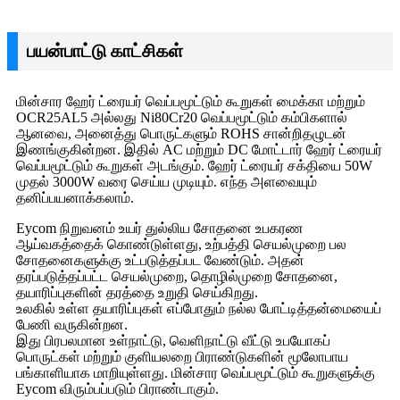
பயன்பாட்டு காட்சிகள்
மின்சார ஹேர் ட்ரையர் வெப்பமூட்டும் கூறுகள் மைக்கா மற்றும்
OCR25AL5 அல்லது Ni80Cr20 வெப்பமூட்டும் கம்பிகளால்
ஆனவை, அனைத்து பொருட்களும் ROHS சான்றிதழுடன்
இணங்குகின்றன. இதில் AC மற்றும் DC மோட்டார் ஹேர் ட்ரையர்
வெப்பமூட்டும் கூறுகள் அடங்கும். ஹேர் ட்ரையர் சக்தியை 50W
முதல் 3000W வரை செய்ய முடியும். எந்த அளவையும்
தனிப்பயனாக்கலாம்.
Eycom நிறுவனம் உயர் துல்லிய சோதனை உபகரண
ஆய்வகத்தைக் கொண்டுள்ளது, உற்பத்தி செயல்முறை பல
சோதனைகளுக்கு உட்படுத்தப்பட வேண்டும். அதன்
தரப்படுத்தப்பட்ட செயல்முறை, தொழில்முறை சோதனை,
தயாரிப்புகளின் தரத்தை உறுதி செய்கிறது.
உலகில் உள்ள தயாரிப்புகள் எப்போதும் நல்ல போட்டித்தன்மையைப்
பேணி வருகின்றன.
இது பிரபலமான உள்நாட்டு, வெளிநாட்டு வீட்டு உபயோகப்
பொருட்கள் மற்றும் குளியலறை பிராண்டுகளின் மூலோபாய
பங்காளியாக மாறியுள்ளது. மின்சார வெப்பமூட்டும் கூறுகளுக்கு
Eycom விரும்பப்படும் பிராண்டாகும்.