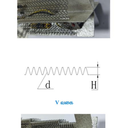
V வகை